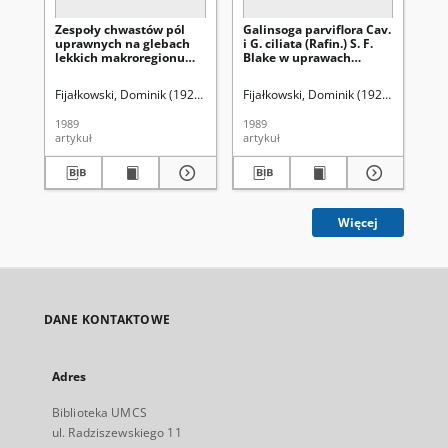
Zespoły chwastów pól
Galinsoga parviflora Cav.
Ape
uprawnych na glebach
i G. ciliata (Rafin.) S. F.
Be
lekkich makroregionu
Blake w uprawach
ro
środkowowschodniego
rolnych makroregionu
śr
Polski
środkowowschodniego
Pol
Fijałkowski, Dominik (1922-2015)
Fijałkowski, Dominik (1922-2015)
Taranowska, Barbara
Sawa, Krystyn
Fij
Ta
Polski
1989
1989
199
artykuł
artykuł
art
Więcej
DANE KONTAKTOWE
Adres
Biblioteka UMCS
ul. Radziszewskiego 11