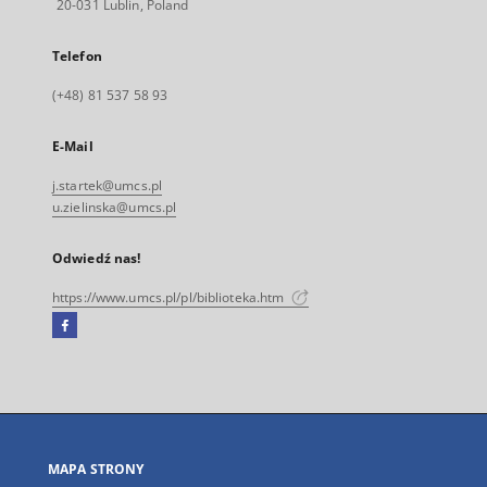
20-031 Lublin, Poland
Telefon
(+48) 81 537 58 93
E-Mail
j.startek@umcs.pl
u.zielinska@umcs.pl
Odwiedź nas!
https://www.umcs.pl/pl/biblioteka.htm
Facebook
Link
zewnętrzny,
otworzy
się
w
nowej
MAPA STRONY
karcie