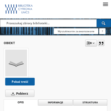
Wyszukiwanie zaawansowane
?
OBIEKT
Pokaż treść
Pobierz
OPIS
INFORMACJE
STRUKTURA