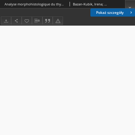
Analyse morphohistologique du thymus chez Arvicola terrestris L. dans le cycle vital
Bazan-Kubik, Irena; Orfin, Grażyna
Pokaż szczegóły