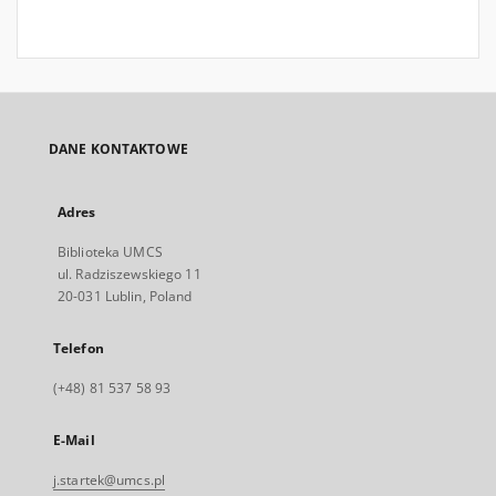
DANE KONTAKTOWE
Adres
Biblioteka UMCS
ul. Radziszewskiego 11
20-031 Lublin, Poland
Telefon
(+48) 81 537 58 93
E-Mail
j.startek@umcs.pl