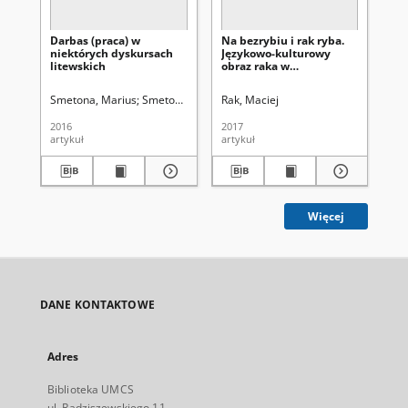
Darbas (praca) w
Na bezrybiu i rak ryba.
Ję
niektórych dyskursach
Językowo-kulturowy
ob
litewskich
obraz raka w
lin
polszczyźnie
et
Smetona, Marius
Smetonienė, Irena
Rak, Maciej
Bar
2016
2017
201
artykuł
artykuł
art
Więcej
DANE KONTAKTOWE
Adres
Biblioteka UMCS
ul. Radziszewskiego 11