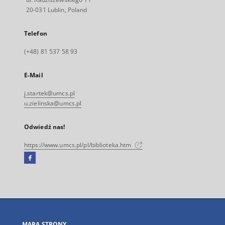
20-031 Lublin, Poland
Telefon
(+48) 81 537 58 93
E-Mail
j.startek@umcs.pl
u.zielinska@umcs.pl
Odwiedź nas!
https://www.umcs.pl/pl/biblioteka.htm
Facebook
Link
zewnętrzny,
otworzy
się
w
nowej
MAPA STRONY