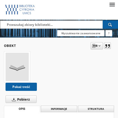
Wyszukiwanie zaawansowane
?
OBIEKT
Pokaż treść
Pobierz
OPIS
INFORMACJE
STRUKTURA