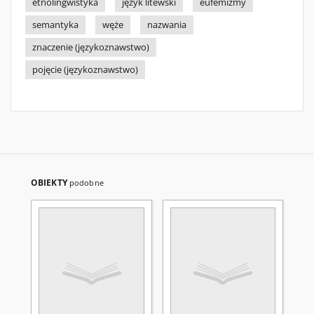
etnolingwistyka
język litewski
eufemizmy
semantyka
węże
nazwania
znaczenie (językoznawstwo)
pojęcie (językoznawstwo)
OBIEKTY
podobne