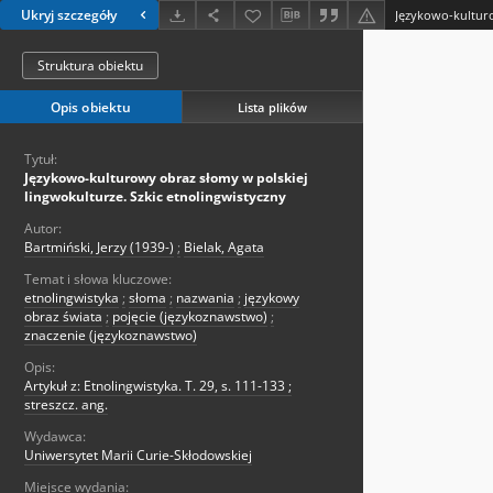
Ukryj szczegóły
Struktura obiektu
Opis obiektu
Lista plików
Tytuł:
Językowo-kulturowy obraz słomy w polskiej
lingwokulturze. Szkic etnolingwistyczny
Autor:
Bartmiński, Jerzy (1939-)
;
Bielak, Agata
Temat i słowa kluczowe:
etnolingwistyka
;
słoma
;
nazwania
;
językowy
obraz świata
;
pojęcie (językoznawstwo)
;
znaczenie (językoznawstwo)
Opis:
Artykuł z: Etnolingwistyka. T. 29, s. 111-133 ;
streszcz. ang.
Wydawca:
Uniwersytet Marii Curie-Skłodowskiej
Miejsce wydania: