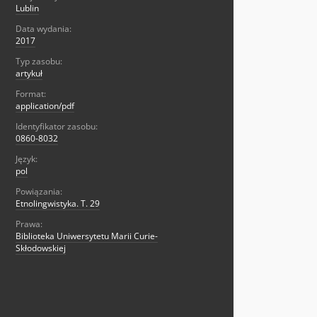
Lublin
Data wydania:
2017
Typ zasobu:
artykuł
Format:
application/pdf
Identyfikator zasobu:
0860-8032
Język:
pol
Powiązania:
Etnolingwistyka. T. 29
Prawa:
Biblioteka Uniwersytetu Marii Curie-
Skłodowskiej