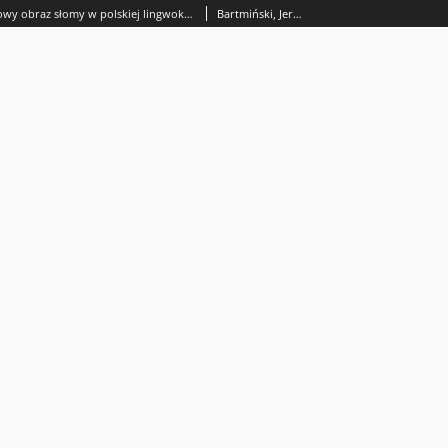
Językowo-kulturowy obraz słomy w polskiej lingwokulturze. Szkic etnolingwistyczny
Bartmiński, Jerzy (1939-); Bielak, Agata