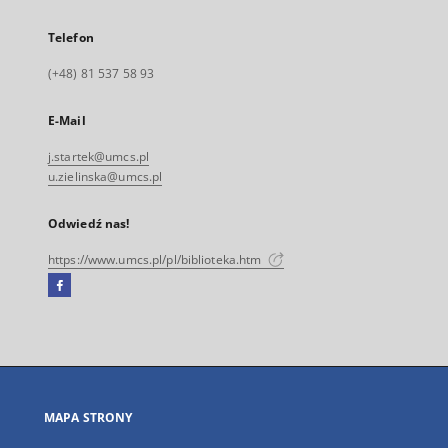
Telefon
(+48) 81 537 58 93
E-Mail
j.startek@umcs.pl
u.zielinska@umcs.pl
Odwiedź nas!
https://www.umcs.pl/pl/biblioteka.htm
Facebook
Link
zewnętrzny,
otworzy
się
w
nowej
MAPA STRONY
karcie