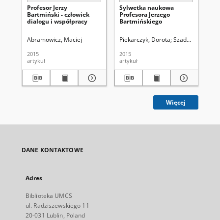
Profesor Jerzy
Sylwetka naukowa
Lu
Bartmiński - człowiek
Profesora Jerzego
et
dialogu i współpracy
Bartmińskiego
an
ję
ko
Abramowicz, Maciej
Piekarczyk, Dorota
Szadura, Joanna
Zin
2015
2015
201
artykuł
artykuł
art
Więcej
DANE KONTAKTOWE
Adres
Biblioteka UMCS
ul. Radziszewskiego 11
20-031 Lublin, Poland