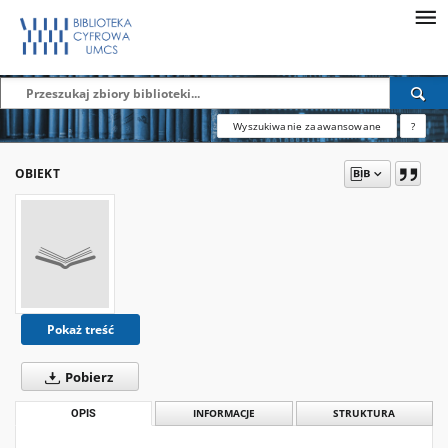
Wyszukiwanie zaawansowane
?
OBIEKT
Pokaż treść
Pobierz
OPIS
INFORMACJE
STRUKTURA