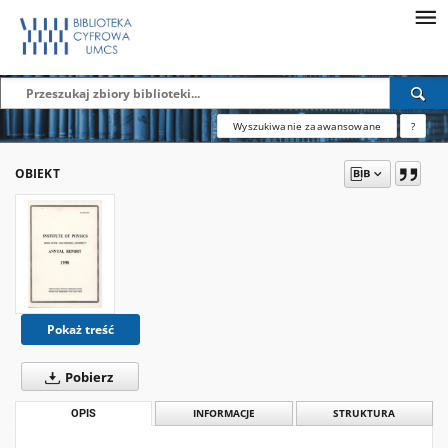
Wyszukiwanie zaawansowane
?
OBIEKT
Pokaż treść
Pobierz
OPIS
INFORMACJE
STRUKTURA