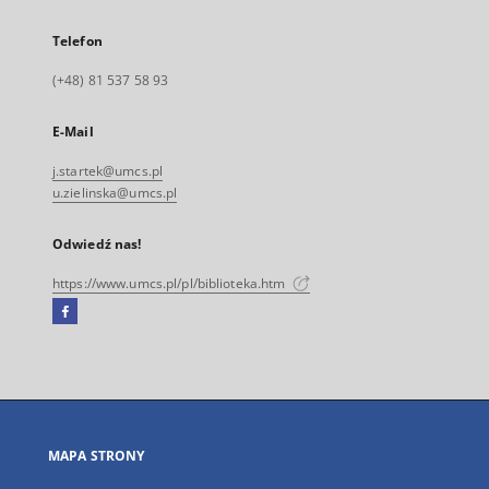
Telefon
(+48) 81 537 58 93
E-Mail
j.startek@umcs.pl
u.zielinska@umcs.pl
Odwiedź nas!
https://www.umcs.pl/pl/biblioteka.htm
Facebook
Link
zewnętrzny,
otworzy
się
w
nowej
MAPA STRONY
karcie