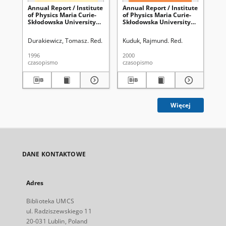
Annual Report / Institute
Annual Report / Institute
Ann
of Physics Maria Curie-
of Physics Maria Curie-
of 
Skłodowska University
Skłodowska University
Sk
1996
1999
19
Durakiewicz, Tomasz. Red.
Kuduk, Rajmund. Red.
Dur
1996
2000
199
czasopismo
czasopismo
cza
Więcej
DANE KONTAKTOWE
Adres
Biblioteka UMCS
ul. Radziszewskiego 11
20-031 Lublin, Poland