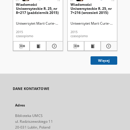
Wiadomości
Wiadomości
Wi
Uniwersyteckie R. 25, nr
Uniwersyteckie R. 25, nr
Uni
8=217 (październik 2015)
7=216 (wrzesień 2015)
10
Uniwersytet Marii Curie-Skłodowskiej (Lublin)
Uniwersytet Marii Curie-Skłodowskiej
Uni
2015
2015
201
czasopismo
czasopismo
cza
Więcej
DANE KONTAKTOWE
Adres
Biblioteka UMCS
ul. Radziszewskiego 11
20-031 Lublin, Poland