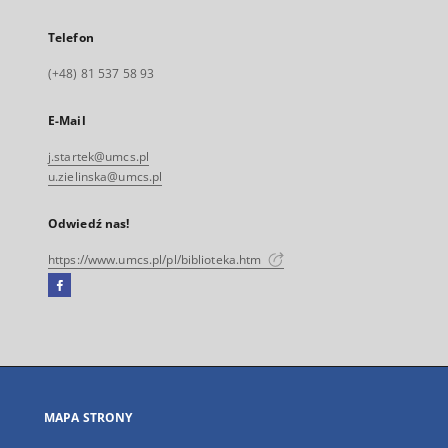
Telefon
(+48) 81 537 58 93
E-Mail
j.startek@umcs.pl
u.zielinska@umcs.pl
Odwiedź nas!
https://www.umcs.pl/pl/biblioteka.htm
Facebook
Link
zewnętrzny,
otworzy
się
w
nowej
MAPA STRONY
karcie