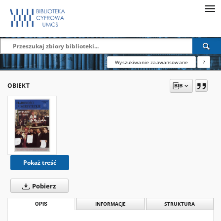
Wyszukiwanie zaawansowane
?
OBIEKT
Pokaż treść
Pobierz
OPIS
INFORMACJE
STRUKTURA