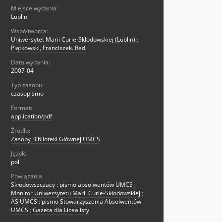
Miejsce wydania:
Lublin
Współtwórca:
Uniwersytet Marii Curie-Skłodowskiej (Lublin)
;
Piątkowski, Franciszek. Red.
Data wydania:
2007-04
Typ zasobu:
czasopismo
Format:
application/pdf
Źródło:
Zasoby Biblioteki Głównej UMCS
Język:
pol
Powiązania:
Skłodowszczacy : pismo absolwentów UMCS
;
Monitor Uniwersytetu Marii Curie-Skłodowskiej
;
AS UMCS : pismo Stowarzyszenia Absolwentów
UMCS
;
Gazeta dla Licealisty