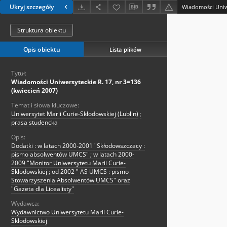
Ukryj szczegóły
Struktura obiektu
Opis obiektu
Lista plików
Tytuł:
Wiadomości Uniwersyteckie R. 17, nr 3=136
(kwiecień 2007)
Temat i słowa kluczowe:
Uniwersytet Marii Curie-Skłodowskiej (Lublin)
;
prasa studencka
Opis:
Dodatki : w latach 2000-2001 "Skłodowszczacy :
pismo absolwentów UMCS" ; w latach 2000-
2009 "Monitor Uniwersytetu Marii Curie-
Skłodowskiej ; od 2002 " AS UMCS : pismo
Stowarzyszenia Absolwentów UMCS" oraz
"Gazeta dla Licealisty"
Wydawca:
Wydawnictwo Uniwersytetu Marii Curie-
Skłodowskiej