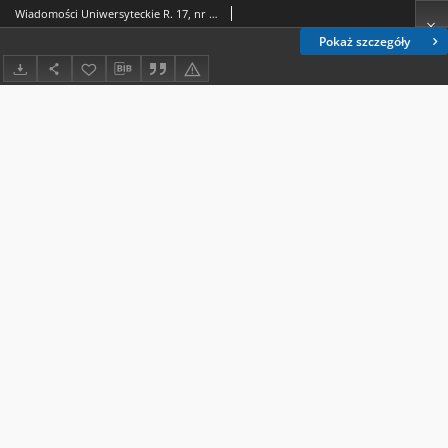
Wiadomości Uniwersyteckie R. 17, nr 1=134 (styczeń 2007)
Pokaż szczegóły