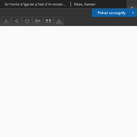
Str"mnite b"lgarski p"teki k"m modernostta
Rikev, Kamen
Pokaż szczegóły