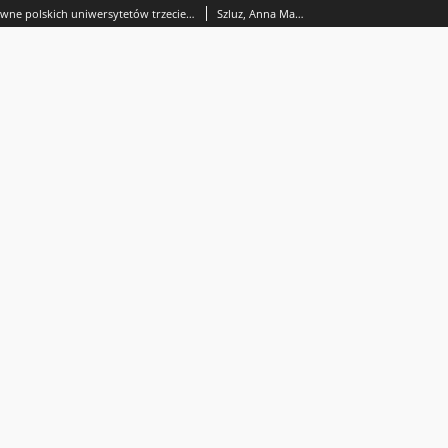
Umocowania prawne polskich uniwersytetów trzeciego wieku
Szluz, Anna Maria