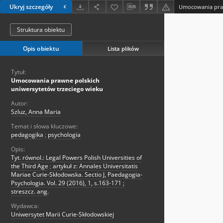
Ukryj szczegóły
Struktura obiektu
Opis obiektu
Lista plików
Tytuł:
Umocowania prawne polskich
uniwersytetów trzeciego wieku
Autor:
Szluz, Anna Maria
Temat i słowa kluczowe:
pedagogika
;
psychologia
Opis:
Tyt. równol.: Legal Powers Polish Universities of
the Third Age
;
artykuł z: Annales Universitatis
Mariae Curie-Skłodowska. Sectio J, Paedagogia-
Psychologia. Vol. 29 (2016), 1, s.163-171 ;
streszcz. ang.
Wydawca:
Uniwersytet Marii Curie-Skłodowskiej