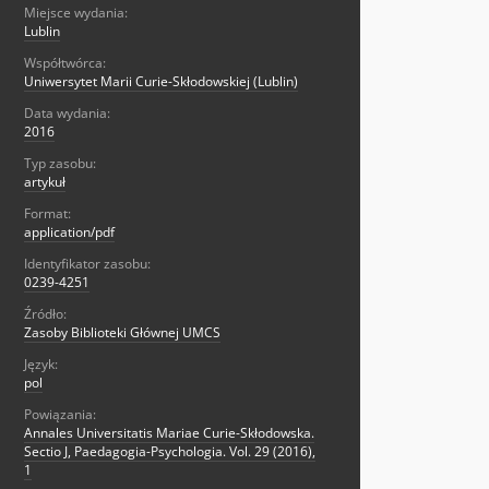
Miejsce wydania:
Lublin
Współtwórca:
Uniwersytet Marii Curie-Skłodowskiej (Lublin)
Data wydania:
2016
Typ zasobu:
artykuł
Format:
application/pdf
Identyfikator zasobu:
0239-4251
Źródło:
Zasoby Biblioteki Głównej UMCS
Język:
pol
Powiązania:
Annales Universitatis Mariae Curie-Skłodowska.
Sectio J, Paedagogia-Psychologia. Vol. 29 (2016),
1