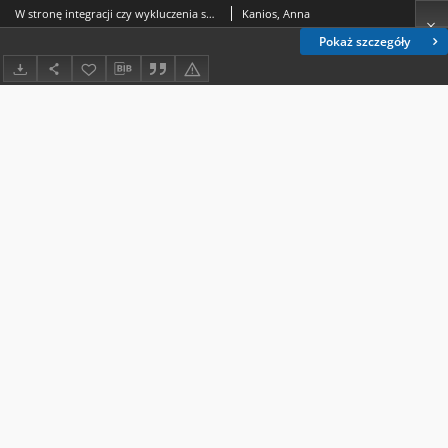
W stronę integracji czy wykluczenia społecznego – poglądy pracowników socjalnych na temat osób starszych
Kanios, Anna
Pokaż szczegóły