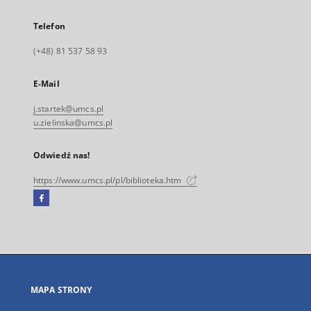
Telefon
(+48) 81 537 58 93
E-Mail
j.startek@umcs.pl
u.zielinska@umcs.pl
Odwiedź nas!
https://www.umcs.pl/pl/biblioteka.htm
Facebook
Link
zewnętrzny,
otworzy
się
w
nowej
MAPA STRONY
karcie