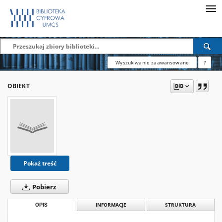
Wyszukiwanie zaawansowane
?
OBIEKT
Pokaż treść
Pobierz
OPIS
INFORMACJE
STRUKTURA