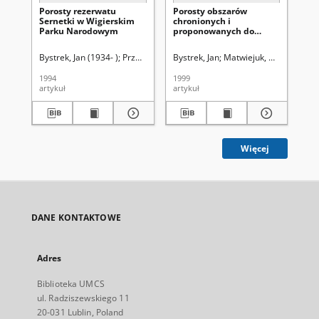
Porosty rezerwatu
Porosty obszarów
Po
Sernetki w Wigierskim
chronionych i
w 
Parku Narodowym
proponowanych do
bi
ochrony w lasach
wigierskich
Bystrek, Jan (1934- )
Przepiórkowska, Agnieszka
Bystrek, Jan
Matwiejuk, Anna
Lorkiewicz, Zbigniew 
Lorkie
Bag
1994
1999
197
artykuł
artykuł
art
Więcej
DANE KONTAKTOWE
Adres
Biblioteka UMCS
ul. Radziszewskiego 11
20-031 Lublin, Poland