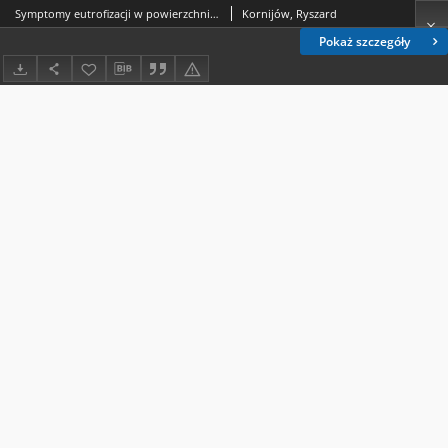
Symptomy eutrofizacji w powierzchniowych i przydennych warstwach wody dimiktycznych jezior łęczyńsko-włodawskich a typologiczne znaczenie zoobentosu zasiedlającego ich profundal
Kornijów, Ryszard
Pokaż szczegóły