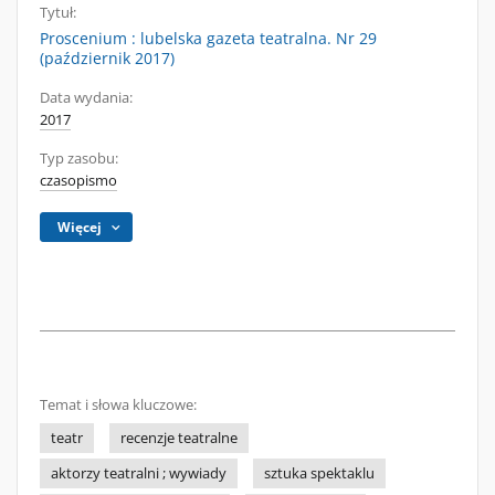
Tytuł:
Proscenium : lubelska gazeta teatralna. Nr 29
(październik 2017)
Data wydania:
2017
Typ zasobu:
czasopismo
Więcej
Temat i słowa kluczowe:
teatr
recenzje teatralne
aktorzy teatralni ; wywiady
sztuka spektaklu