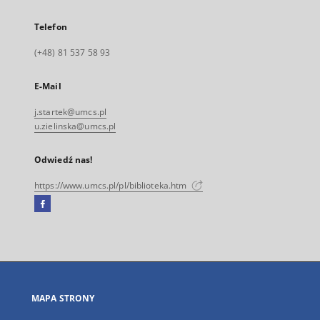
Telefon
(+48) 81 537 58 93
E-Mail
j.startek@umcs.pl
u.zielinska@umcs.pl
Odwiedź nas!
https://www.umcs.pl/pl/biblioteka.htm
Facebook
Link
zewnętrzny,
otworzy
się
w
nowej
MAPA STRONY
karcie