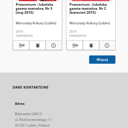
Proscenium : lubelska
Proscenium : lubelska
Pr
gazeta teatralna. Nr 3
gazeta teatralna. Nr 2
gaz
(maj 2015)
(kwiecień 2015)
(m
Warsztaty Kultury (Lublin)
Warsztaty Kultury (Lublin)
War
2015-
2015-
201
czasopismo
czasopismo
cza
Więcej
DANE KONTAKTOWE
Adres
Biblioteka UMCS
ul. Radziszewskiego 11
20-031 Lublin, Poland