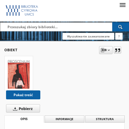
Wyszukiwanie zaawansowane
?
OBIEKT
Pokaż treść
Pobierz
OPIS
INFORMACJE
STRUKTURA