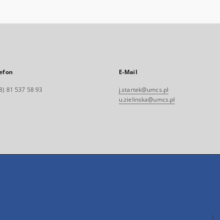
efon
E-Mail
8) 81 537 58 93
j.startek@umcs.pl
u.zielinska@umcs.pl