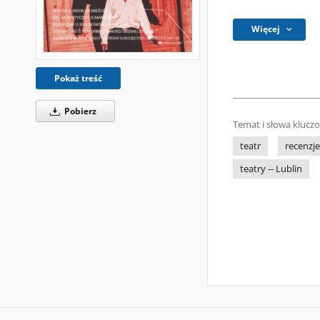
Więcej
Pokaż treść
Pobierz
Temat i słowa klucz
teatr
recenzje
teatry -- Lublin