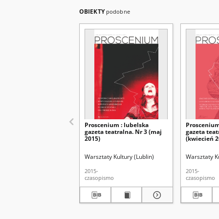
OBIEKTY
podobne
Proscenium : lubelska
Proscenium
gazeta teatralna. Nr 3 (maj
gazeta teat
2015)
(kwiecień 2
Warsztaty Kultury (Lublin)
Warsztaty Ku
2015-
2015-
czasopismo
czasopismo