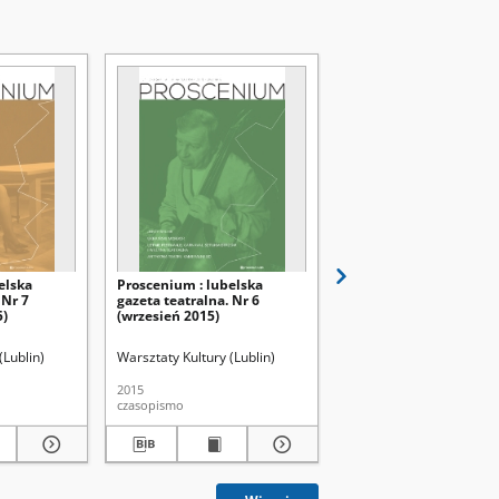
elska
Proscenium : lubelska
Proscenium : lubelska
 Nr 7
gazeta teatralna. Nr 6
gazeta teatralna. Nr 5
5)
(wrzesień 2015)
(lipiec/sierpień 2015)
(Lublin)
Warsztaty Kultury (Lublin)
Warsztaty Kultury (Lubli
2015
2015
czasopismo
czasopismo