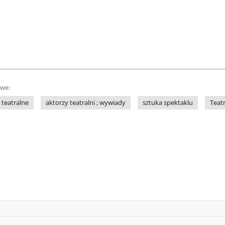
owe:
 teatralne
aktorzy teatralni ; wywiady
sztuka spektaklu
Teatr