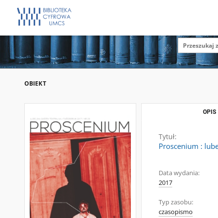
OBIEKT
OPIS
Tytuł:
Proscenium : lube
Data wydania:
2017
Typ zasobu:
czasopismo