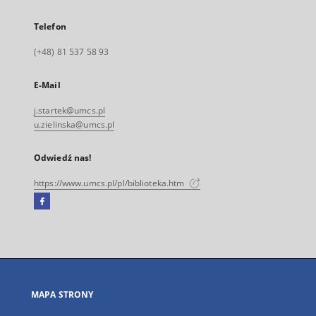
Telefon
(+48) 81 537 58 93
E-Mail
j.startek@umcs.pl
u.zielinska@umcs.pl
Odwiedź nas!
https://www.umcs.pl/pl/biblioteka.htm
Facebook
Link
zewnętrzny,
otworzy
się
w
nowej
MAPA STRONY
karcie