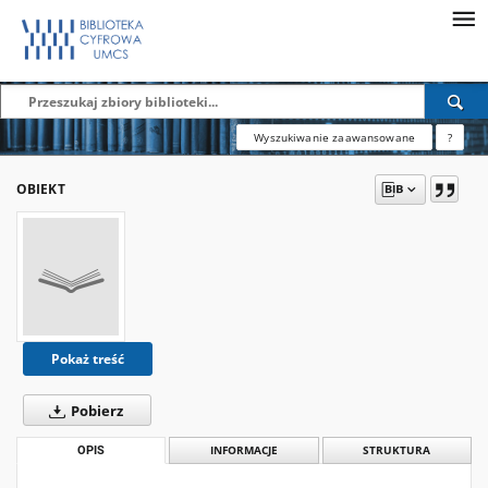
Wyszukiwanie zaawansowane
?
OBIEKT
Pokaż treść
Pobierz
OPIS
INFORMACJE
STRUKTURA