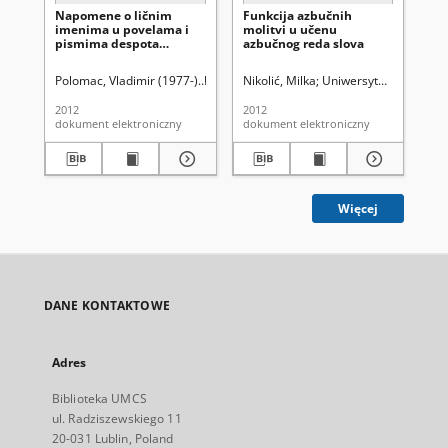
Napomene o ličnim
Funkcija azbučnih
Ćir
imenima u povelama i
molitvi u učenu
is
pismima despota
azbučnog reda slova
kn
Stefana i despota Đurđa
Polomac, Vladimir (1977-)
Uniwersytet Marii Curie-Skłodowskiej (Lubl
Nikolić, Milka
Uniwersytet Marii Curi
Kos
2012
2012
201
dokument elektroniczny
dokument elektroniczny
dok
Więcej
DANE KONTAKTOWE
Adres
Biblioteka UMCS
ul. Radziszewskiego 11
20-031 Lublin, Poland