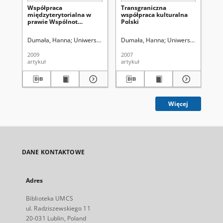
Współpraca
Transgraniczna
Wp
międzyterytorialna w
współpraca kulturalna
Uni
prawie Wspólnot
Polski
"p
Europejskich
za
wo
Dumała, Hanna
Uniwersytet Marii Curie-Skłodowskiej (Lublin)
Dumała, Hanna
Uniwersytet Marii Cu
Du
2009
2007
201
artykuł
artykuł
art
Więcej
DANE KONTAKTOWE
Adres
Biblioteka UMCS
ul. Radziszewskiego 11
20-031 Lublin, Poland