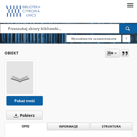
Wyszukiwanie zaawansowane
?
OBIEKT
Pokaż treść
Pobierz
OPIS
INFORMACJE
STRUKTURA