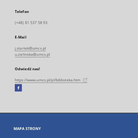
Telefon
(+48) 81 537 58 93
E-Mail
j.startek@umcs.pl
u.zielinska@umcs.pl
Odwiedź nas!
https://www.umcs.pl/pl/biblioteka.htm
Facebook
Link
zewnętrzny,
otworzy
się
w
nowej
MAPA STRONY
karcie