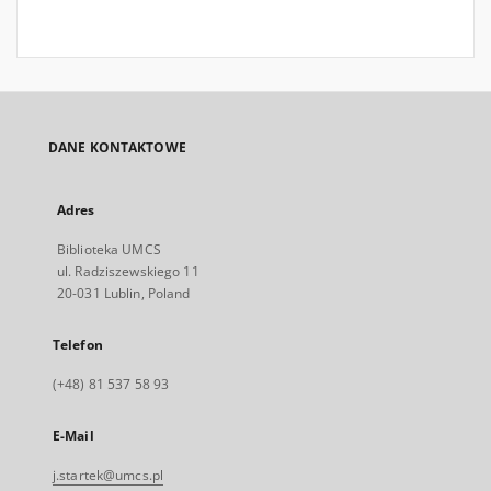
DANE KONTAKTOWE
Adres
Biblioteka UMCS
ul. Radziszewskiego 11
20-031 Lublin, Poland
Telefon
(+48) 81 537 58 93
E-Mail
j.startek@umcs.pl