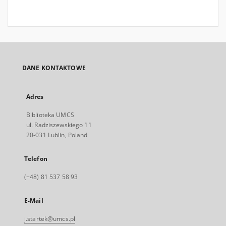
DANE KONTAKTOWE
Adres
Biblioteka UMCS
ul. Radziszewskiego 11
20-031 Lublin, Poland
Telefon
(+48) 81 537 58 93
E-Mail
j.startek@umcs.pl