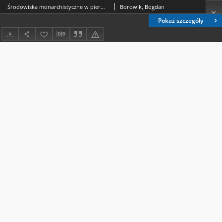
Środowiska monarchistyczne w pierwszych latach III Rzeczypospolitej na przykładzie Klubu Zachowawczo-Monarchistycznego i Klubu Konserwatywnego w Łodzi
Borowik, Bogdan
Pokaż szczegóły