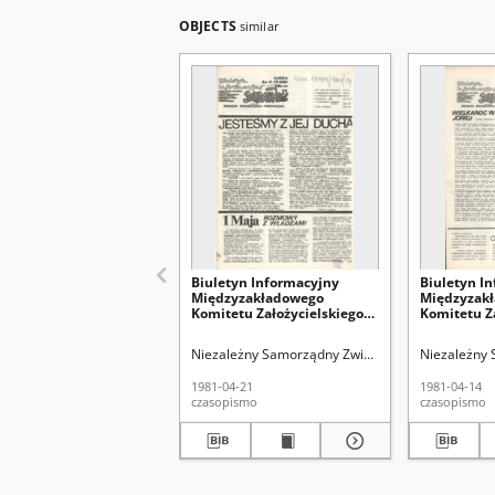
OBJECTS
similar
Biuletyn Informacyjny
Biuletyn I
Międzyzakładowego
Międzyzak
Komitetu Założycielskiego
Komitetu Z
Niezależnego
Niezależne
Samorządnego Zwiazku
Samorządn
Niezależny Samorządny Związek Zawodowy "Solida
Niezależny 
Zawodowego "Solidarność"
Zawodowego
Region Środkowo-Wschodni
Region Śr
1981-04-21
1981-04-14
Nr 24 (21 kwiec. 1981)
Nr 23 (14 k
czasopismo
czasopismo