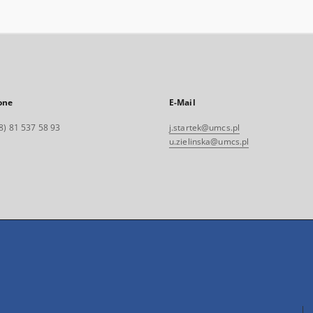
one
E-Mail
8) 81 537 58 93
j.startek@umcs.pl
u.zielinska@umcs.pl