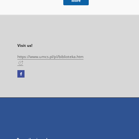
More
Visit us!
https://www.umcs.pl/pl/biblioteka.htm
Facebook
External
link,
will
open
in
a
new
tab