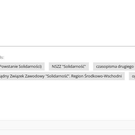
s:
Powstanie Solidarności)
NSZZ "Solidarność"
czasopisma drugiego
ządny Związek Zawodowy "Solidarność". Region Środkowo-Wschodni
o