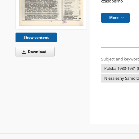
czasopismo
More
Show content
Download
Subject and keyword
Polska 1980-1981 (
Niezależny Samor