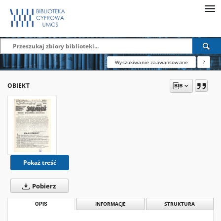
Wyszukiwanie zaawansowane
?
OBIEKT
Pokaż treść
Pobierz
OPIS
INFORMACJE
STRUKTURA