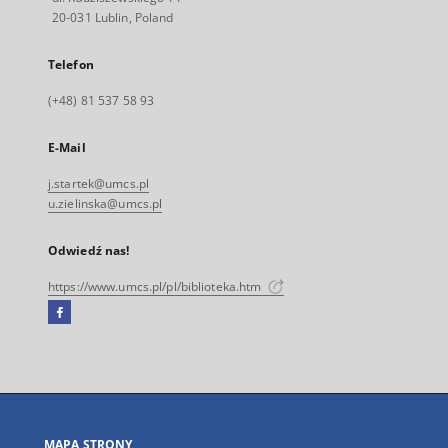
20-031 Lublin, Poland
Telefon
(+48) 81 537 58 93
E-Mail
j.startek@umcs.pl
u.zielinska@umcs.pl
Odwiedź nas!
https://www.umcs.pl/pl/biblioteka.htm
Facebook
Link
zewnętrzny,
otworzy
się
w
nowej
MAPA STRONY