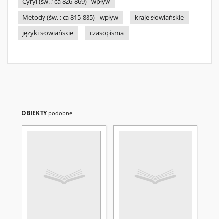
Cyryl (św. ; ca 826-869) - wpływ
Metody (św. ; ca 815-885) - wpływ
kraje słowiańskie
języki słowiańskie
czasopisma
OBIEKTY
podobne