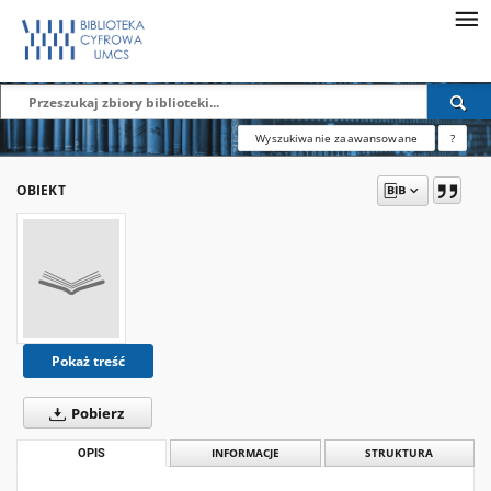
Wyszukiwanie zaawansowane
?
OBIEKT
Pokaż treść
Pobierz
OPIS
INFORMACJE
STRUKTURA