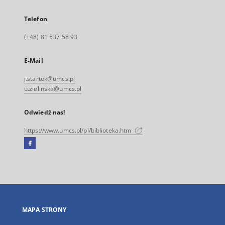
Telefon
(+48) 81 537 58 93
E-Mail
j.startek@umcs.pl
u.zielinska@umcs.pl
Odwiedź nas!
https://www.umcs.pl/pl/biblioteka.htm
Facebook
Link
zewnętrzny,
otworzy
się
w
nowej
MAPA STRONY
karcie