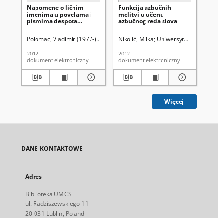
Napomene o ličnim
Funkcija azbučnih
Ćir
imenima u povelama i
molitvi u učenu
is
pismima despota
azbučnog reda slova
kn
Stefana i despota Đurđa
Polomac, Vladimir (1977-)
Uniwersytet Marii Curie-Skłodowskiej (Lubl
Nikolić, Milka
Uniwersytet Marii Curi
Kos
2012
2012
201
dokument elektroniczny
dokument elektroniczny
dok
Więcej
DANE KONTAKTOWE
Adres
Biblioteka UMCS
ul. Radziszewskiego 11
20-031 Lublin, Poland