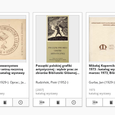
Towarzystwo
Początki polskiej grafiki
Mikołaj Kopernik 
 setną rocznicę
artystycznej : wybór prac ze
1973 : katalog wy
 katalog wystawy
zbiorów Biblioteki Głównej
marzec 1973, Bib
UMCS w Lublinie : [wystawa]
Główna UMCS, Lu
maj 2007
1929-). Oprac.
 Andrzej. Fot.
Szczypa, Grzegorz
Jasińska, Zofia (1930-). Oprac.
Rudziński, Piotr (1952-)
Gurba, Jan (1929-)
[2007]
1973
tawy
katalog wystawy
katalog wystawy