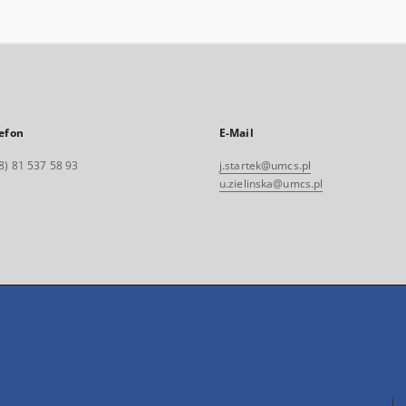
efon
E-Mail
8) 81 537 58 93
j.startek@umcs.pl
u.zielinska@umcs.pl