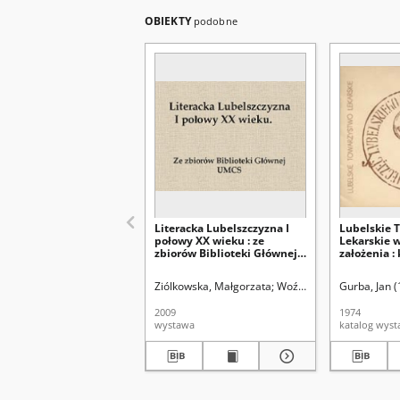
OBIEKTY
podobne
Literacka Lubelszczyzna I
Lubelskie 
połowy XX wieku : ze
Lekarskie w
zbiorów Biblioteki Głównej
założenia :
UMCS
Ziólkowska, Małgorzata
Woźniak, Barbara
Gurba, Jan (
Omes,
2009
1974
wystawa
katalog wys