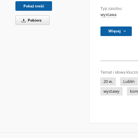
Pokaż treść
Typ zasobu:
wystawa
Pobierz
Więcej
Temat i słowa klucz
20 w.
Lublin
wystawy
kom