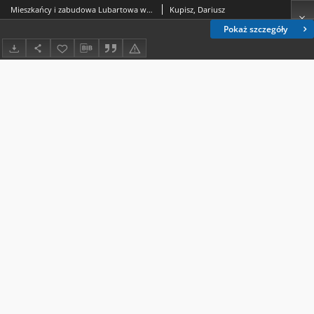
Mieszkańcy i zabudowa Lubartowa w inwentarzu miasta z 1747 roku
Kupisz, Dariusz
Pokaż szczegóły