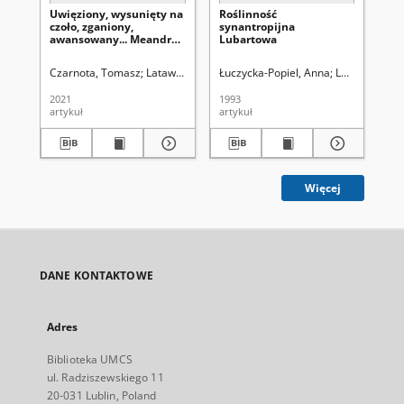
Uwięziony, wysunięty na
Roślinność
Wp
czoło, zganiony,
synantropijna
Ad
awansowany... Meandry
Lubartowa
Ko
kariery politycznej
Wo
Tadeusza Dudy,
Zj
Czarnota, Tomasz
Latawiec, Krzysztof. Red.
Łuczycka-Popiel, Anna
Uniwersytet Marii Curie-Skł
Lorkiewicz, Z
Ma
działacza partyjnego i
Ro
urzędnika państwowego
są
2021
1993
202
19
artykuł
artykuł
art
pr
Więcej
DANE KONTAKTOWE
Adres
Biblioteka UMCS
ul. Radziszewskiego 11
20-031 Lublin, Poland