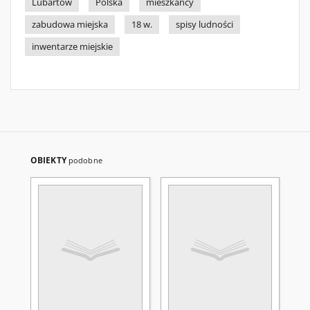
Lubartów
Polska
mieszkańcy
zabudowa miejska
18 w.
spisy ludności
inwentarze miejskie
OBIEKTY
podobne