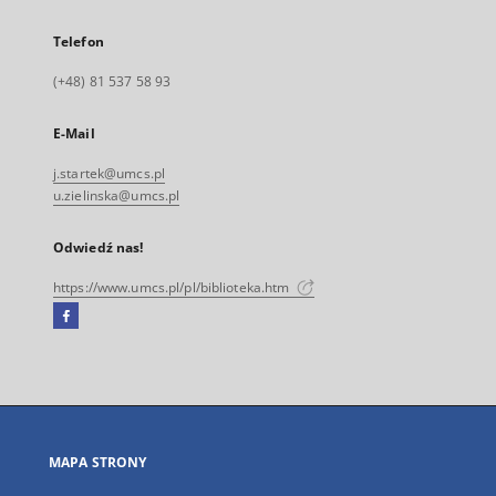
Telefon
(+48) 81 537 58 93
E-Mail
j.startek@umcs.pl
u.zielinska@umcs.pl
Odwiedź nas!
https://www.umcs.pl/pl/biblioteka.htm
Facebook
Link
zewnętrzny,
otworzy
się
w
nowej
MAPA STRONY
karcie