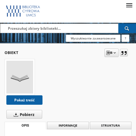
Wyszukiwanie zaawansowane
?
OBIEKT
Pokaż treść
Pobierz
OPIS
INFORMACJE
STRUKTURA