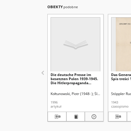
OBIEKTY
podobne
Die deutsche Presse im
Das Gener
besetzten Polen 1939-1945.
Spis treści
Die Hitlerpropaganda
gegenüber dem
Generalgouvernement
Kołtunowski, Piotr (1948- )
Śladkowski, Wiesław (1
Stöppler Rud
1996
1943
artykuł
czasopismo