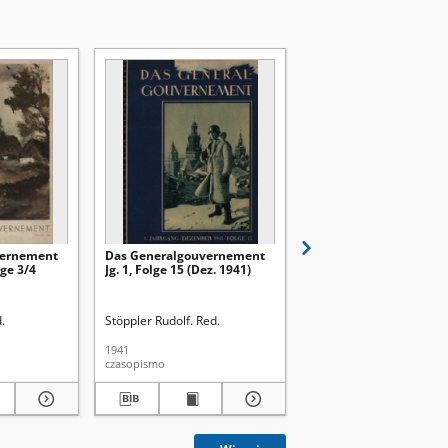
vernement
Das Generalgouvernement
Das Generalgouverne
lge 3/4
Jg. 1, Folge 15 (Dez. 1941)
Jg. 1, Folge 7/8 (April/
1941)
.
Stöppler Rudolf. Red.
Kurtz, Heinrich. Red.
1941
1941
czasopismo
czasopismo