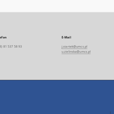
efon
E-Mail
8) 81 537 58 93
j.startek@umcs.pl
u.zielinska@umcs.pl