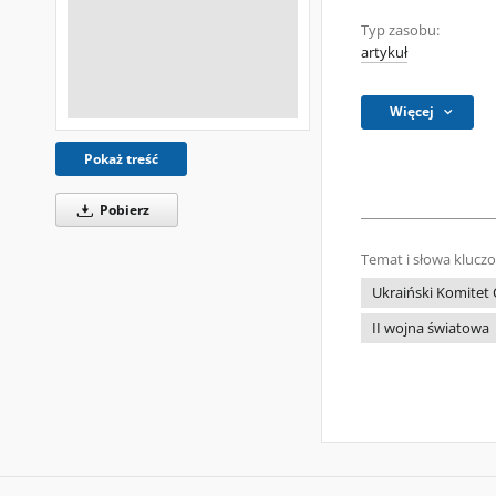
Typ zasobu:
artykuł
Więcej
Pokaż treść
Pobierz
Temat i słowa klucz
Ukraiński Komitet 
II wojna światowa