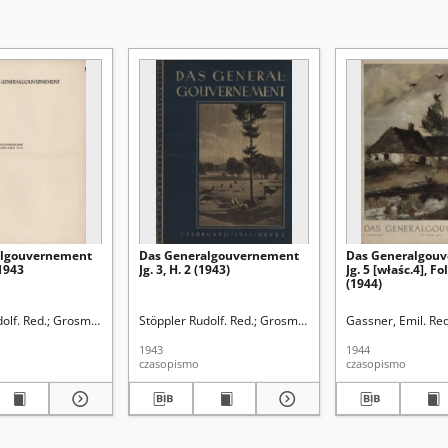
algouvernement
Das Generalgouvernement
Das Generalgou
 1943
Jg. 3, H. 2 (1943)
Jg. 5 [właśc.4], Fo
(1944)
935-). Red.
olf. Red.
Grosmann, Adolf Paul. Red.
Stöppler Rudolf. Red.
Grosmann, Adolf Paul. Red.
Gassner, Emil. Red
1943
1944
czasopismo
czasopismo