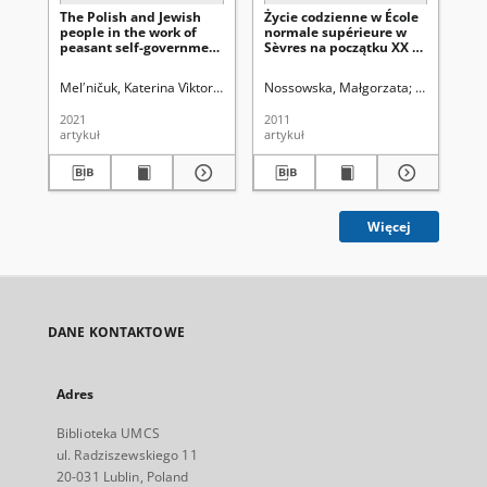
The Polish and Jewish
Życie codzienne w École
Re
people in the work of
normale supérieure w
Ko
peasant self-government
Sèvres na początku XX w.
Na
in the Right-Bank
(w świetle listów do
Ukraine in the second
rodziców Rosy Dufour)
Melʹničuk, Katerina Vìktorìvna
Latawiec, Krzysztof. Red.
Nossowska, Małgorzata
Uniwersytet Mar
Uniwersytet
Adr
half of the 19th and the
beginning of the 20th
2021
2011
197
centuries
artykuł
artykuł
art
Więcej
DANE KONTAKTOWE
Adres
Biblioteka UMCS
ul. Radziszewskiego 11
20-031 Lublin, Poland