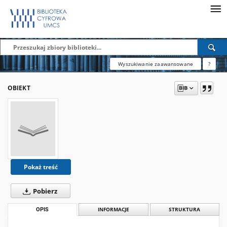
Wyszukiwanie zaawansowane
?
OBIEKT
Pokaż treść
Pobierz
OPIS
INFORMACJE
STRUKTURA