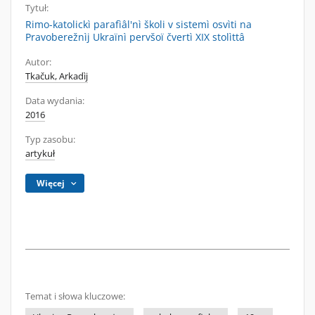
Tytuł:
Rimo-katolickì parafìâl'nì školi v sistemì osvìti na
Pravoberežnìj Ukraïnì pervšoï čvertì XIX stolìttâ
Autor:
Tkačuk, Arkadìj
Data wydania:
2016
Typ zasobu:
artykuł
Więcej
Temat i słowa kluczowe: