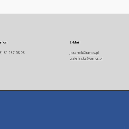
efon
E-Mail
8) 81 537 58 93
j.startek@umcs.pl
u.zielinska@umcs.pl