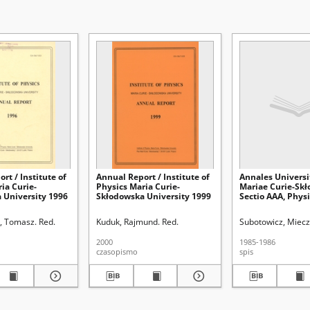
rt / Institute of
Annual Report / Institute of
Annales Universi
ia Curie-
Physics Maria Curie-
Mariae Curie-Skł
 University 1996
Skłodowska University 1999
Sectio AAA, Physi
treści Vol. 40/41
, Tomasz. Red.
Kuduk, Rajmund. Red.
Subotowicz, Miecz
2000
1985-1986
czasopismo
spis