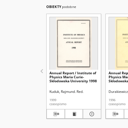
OBIEKTY
podobne
Annual Report / Institute of
Annual Repo
Physics Maria Curie-
Physics Mar
Skłodowska University 1998
Skłodowska
Kuduk, Rajmund. Red.
Durakiewicz
1999
1996
czasopismo
czasopismo