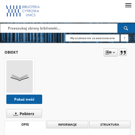
Wyszukiwanie zaawansowane
?
OBIEKT
Pokaż treść
Pobierz
OPIS
INFORMACJE
STRUKTURA