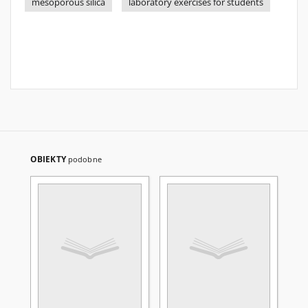
mesoporous silica
laboratory exercises for students
OBIEKTY
podobne