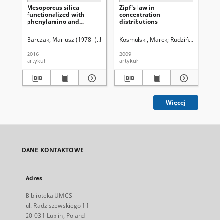
Mesoporous silica
Zipf's law in
Re
functionalized with
concentration
aq
phenylamino and
distributions
pr
gluconamide groups:
synthesis,
Barczak, Mariusz (1978- )
Uniwersytet Marii Curie-Skłodowskiej (Lubli
Kosmulski, Marek
Rudziński, Władys
Ko
characterization and use
for sorption of diclofenac
2016
2009
201
artykuł
artykuł
art
Więcej
DANE KONTAKTOWE
Adres
Biblioteka UMCS
ul. Radziszewskiego 11
20-031 Lublin, Poland