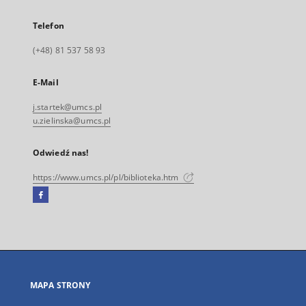
Telefon
(+48) 81 537 58 93
E-Mail
j.startek@umcs.pl
u.zielinska@umcs.pl
Odwiedź nas!
https://www.umcs.pl/pl/biblioteka.htm
Facebook
Link
zewnętrzny,
otworzy
się
w
nowej
MAPA STRONY
karcie