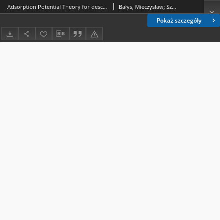
Adsorption Potential Theory for description of n-butane adsorption on activated carbon
Bałys, Mieczysław; Szczurowski, Jakub; Czepirski, Leszek; Kochel, Marek
Pokaż szczegóły