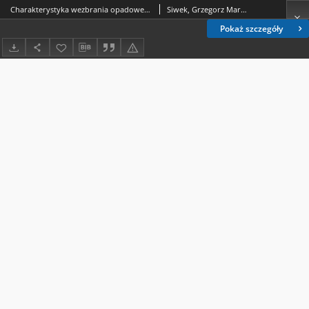
Charakterystyka wezbrania opadowego w zlewni górnego Wieprza w maju 2014 roku
Siwek, Grzegorz Marcin
Pokaż szczegóły