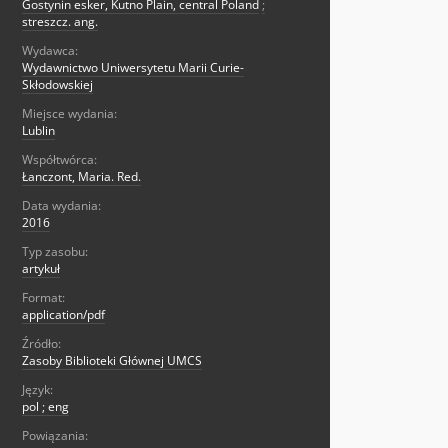
Gostynin esker, Kutno Plain, central Poland
;
streszcz. ang.
Wydawca:
Wydawnictwo Uniwersytetu Marii Curie-
Skłodowskiej
Miejsce wydania:
Lublin
Współtwórca:
Łanczont, Maria. Red.
Data wydania:
2016
Typ zasobu:
artykuł
Format:
application/pdf
Źródło:
Zasoby Biblioteki Głównej UMCS
Język:
pol ; eng
Powiązania: