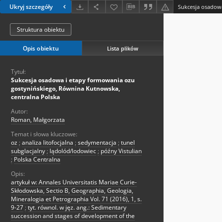
Ukryj szczegóły
Struktura obiektu
Opis obiektu
Lista plików
Tytuł:
Sukcesja osadowa i etapy formowania ozu
gostynińskiego, Równina Kutnowska,
centralna Polska
Autor:
Roman, Małgorzata
Temat i słowa kluczowe:
oz
;
analiza litofocjalna
;
sedymentacja
;
tunel
subglacjalny
;
lądolód/lodowiec
;
późny Vistulian
;
Polska Centralna
Opis:
artykuł w: Annales Universitatis Mariae Curie-
Skłodowska, Sectio B, Geographia, Geologia,
Mineralogia et Petrographia Vol. 71 (2016), 1, s.
9-27
;
tyt. równol. w jęz. ang.: Sedimentary
succession and stages of development of the