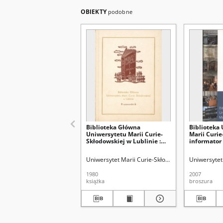
OBIEKTY
podobne
Biblioteka Główna
Biblioteka
Uniwersytetu Marii Curie-
Marii Curie
Skłodowskiej w Lublinie :
informator
przewodnik
Uniwersytet Marii Curie-Skłodowskiej (Lublin). Bi
Uniwersytet 
1980
2007
książka
broszura