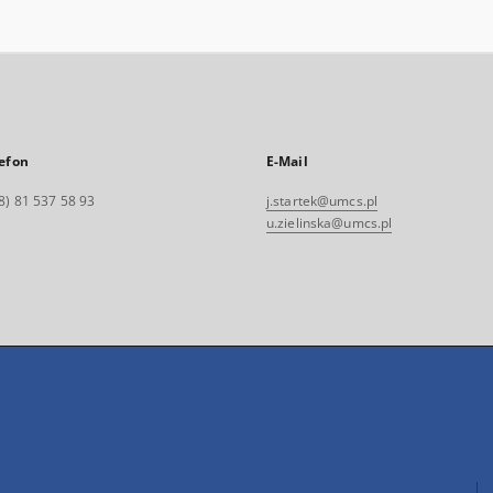
efon
E-Mail
8) 81 537 58 93
j.startek@umcs.pl
u.zielinska@umcs.pl