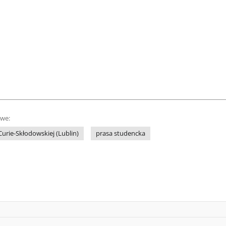
owe:
Curie-Skłodowskiej (Lublin)
prasa studencka