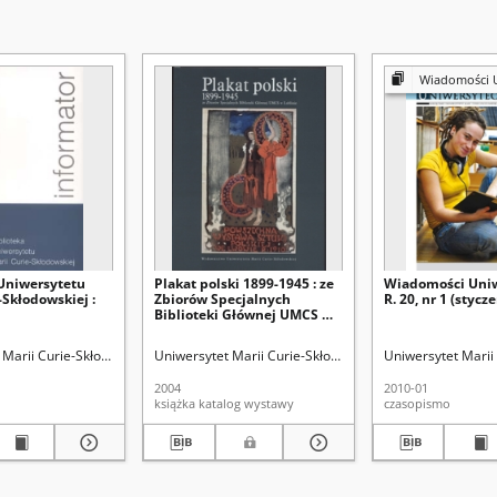
Wiadomości Uni
 Uniwersytetu
Plakat polski 1899-1945 : ze
Wiadomości Uniw
-Skłodowskiej :
Zbiorów Specjalnych
R. 20, nr 1 (stycz
Biblioteki Głównej UMCS w
Lublinie : katalog wystawy,
Biblioteka Główna UMCS,
blioteka Główna
Marii Curie-Skłodowskiej (Lublin). Biblioteka Główna
Kowalski, Zdzisław
Uniwersytet Marii Curie-Skłodowskiej (Lublin). Bibliote
Olczakowa, Jadwiga
Wojnarowicz, Stanisława
Uniwersytet Marii 
listopad-grudzień 2004
2004
2010-01
książka katalog wystawy
czasopismo