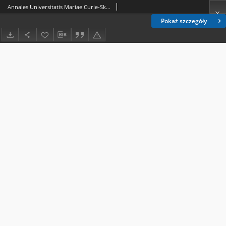
Annales Universitatis Mariae Curie-Skłodowska, Sectio AAA, Physica Vol. 71 (2016). Spis treści
Pokaż szczegóły