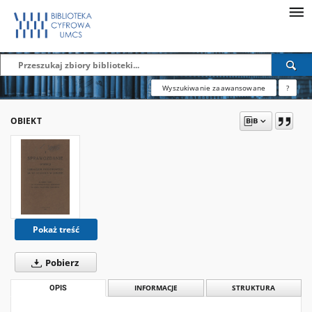
Wyszukiwanie zaawansowane
?
OBIEKT
Pokaż treść
Pobierz
OPIS
INFORMACJE
STRUKTURA