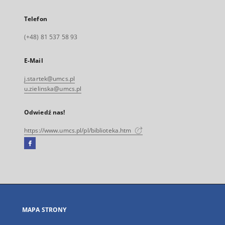
Telefon
(+48) 81 537 58 93
E-Mail
j.startek@umcs.pl
u.zielinska@umcs.pl
Odwiedź nas!
https://www.umcs.pl/pl/biblioteka.htm
Facebook
Link
zewnętrzny,
otworzy
się
w
nowej
MAPA STRONY
karcie