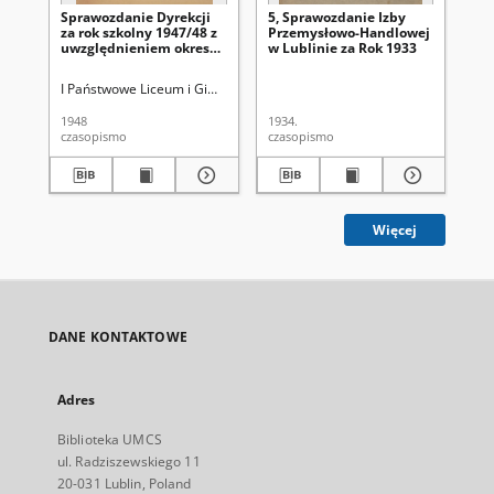
Sprawozdanie Dyrekcji
5, Sprawozdanie Izby
Sp
za rok szkolny 1947/48 z
Przemysłowo-Handlowej
Pr
uwzględnieniem okresu
w Lublinie za Rok 1933
w 
1939-1947 - I Państwowe
Liceum i Gimnazjum im.
I Państwowe Liceum i Gimnazjum im. Stanisława Staszica (Lublin)
Stanisława Staszica w
Lublinie
1948
1934.
193
czasopismo
czasopismo
cza
Więcej
DANE KONTAKTOWE
Adres
Biblioteka UMCS
ul. Radziszewskiego 11
20-031 Lublin, Poland