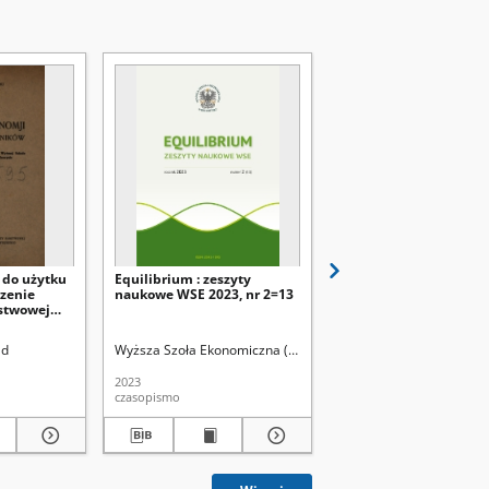
 do użytku
Equilibrium : zeszyty
Equilibrium : zeszyty
czenie
naukowe WSE 2023, nr 2=13
naukowe WSE. 2022, N
stwowej
ejskiego w
in). Instytut Historii
ad
Wyższa Szoła Ekonomiczna (Białystok)
Wyższa Szoła Ekonomicz
2023
2022
czasopismo
czasopismo