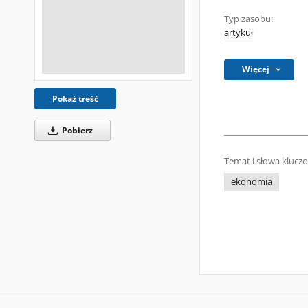
Typ zasobu:
artykuł
Więcej
Pokaż treść
Pobierz
Temat i słowa klucz
ekonomia