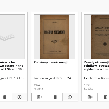
ntracts for
Podstawy neoekonomji
Zasady ekonomji
wn estate in the
rolników : stresz
 of 17th and 18th
wykładów w Pań
Wyższej Szkole
Gospodarstwa Wi
odowskiej (Lublin)
gorz (1987- )
Latawiec, Krzysztof. Red.
Gnatowski, Jan (1855-1925)
Uniwersytet Marii Curie-Skłodowskiej (Lubl
Ciechomski, Konr
Cieszynie
1924
1936
książka
książka