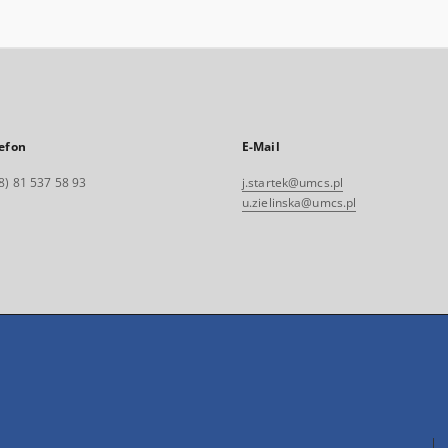
efon
E-Mail
8) 81 537 58 93
j.startek@umcs.pl
u.zielinska@umcs.pl