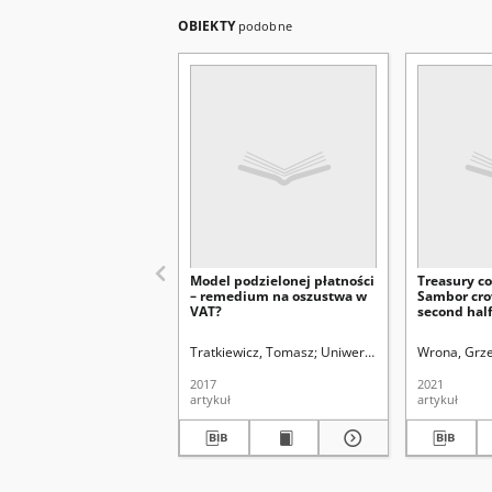
OBIEKTY
podobne
Model podzielonej płatności
Treasury co
– remedium na oszustwa w
Sambor cro
VAT?
second half
centuries
Tratkiewicz, Tomasz
Uniwersytet Marii Curie-Skł
Wrona, Grze
2017
2021
artykuł
artykuł