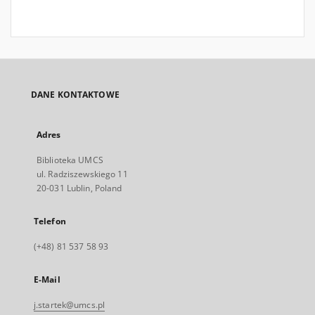
DANE KONTAKTOWE
Adres
Biblioteka UMCS
ul. Radziszewskiego 11
20-031 Lublin, Poland
Telefon
(+48) 81 537 58 93
E-Mail
j.startek@umcs.pl