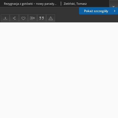
Rezygnacja z gotówki – nowy paradygmat pieniądza czy tylko innowacja w obszarze rozliczeń pieniężnych?
Zieliński, Tomasz
Pokaż szczegóły