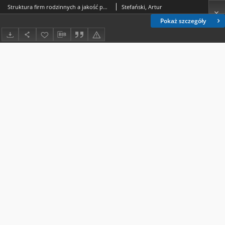
Struktura firm rodzinnych a jakość portfela kredytowego na przykładzie wybranych banków spółdzielczych
Stefański, Artur
Pokaż szczegóły