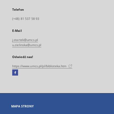
Telefon
(+48) 81 537 58 93
E-Mail
j.startek@umcs.pl
u.zielinska@umcs.pl
Odwiedź nas!
https://www.umcs.pl/pl/biblioteka.htm
Facebook
Link
zewnętrzny,
otworzy
się
w
nowej
MAPA STRONY
karcie