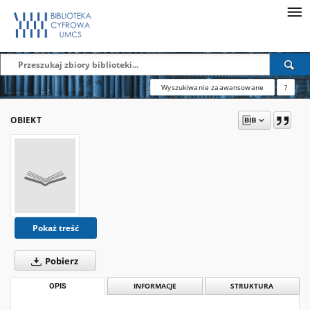
Wyszukiwanie zaawansowane
?
OBIEKT
Pokaż treść
Pobierz
OPIS
INFORMACJE
STRUKTURA