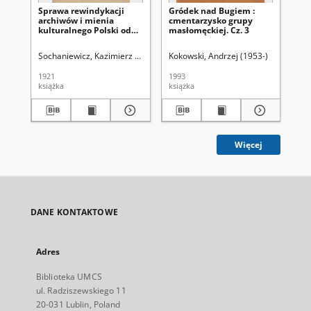
Sprawa rewindykacji
Gródek nad Bugiem :
Gr
archiwów i mienia
cmentarzysko grupy
cm
kulturalnego Polski od
masłomęckiej. Cz. 3
ma
Rosji
Sochaniewicz, Kazimierz (1892-1930)
Kokowski, Andrzej (1953-)
Kok
1921
1993
199
książka
książka
ksi
Więcej
DANE KONTAKTOWE
Adres
Biblioteka UMCS
ul. Radziszewskiego 11
20-031 Lublin, Poland