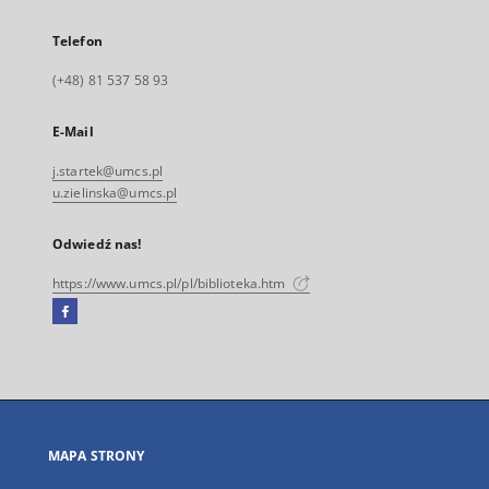
Telefon
(+48) 81 537 58 93
E-Mail
j.startek@umcs.pl
u.zielinska@umcs.pl
Odwiedź nas!
https://www.umcs.pl/pl/biblioteka.htm
Facebook
Link
zewnętrzny,
otworzy
się
w
nowej
MAPA STRONY
karcie