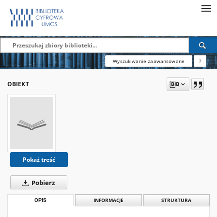
Wyszukiwanie zaawansowane
?
OBIEKT
Pokaż treść
Pobierz
OPIS
INFORMACJE
STRUKTURA