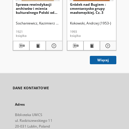
Sprawa rewindykacji
Gródek nad Bugiem :
Gr
archiwów i mienia
cmentarzysko grupy
cm
kulturalnego Polski od
masłomęckiej. Cz. 3
ma
Rosji
Sochaniewicz, Kazimierz (1892-1930)
Kokowski, Andrzej (1953-)
Kok
1921
1993
199
książka
książka
ksi
Więcej
DANE KONTAKTOWE
Adres
Biblioteka UMCS
ul. Radziszewskiego 11
20-031 Lublin, Poland