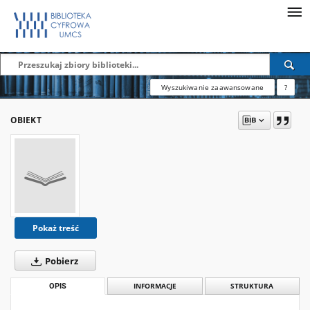
Wyszukiwanie zaawansowane
?
OBIEKT
Pokaż treść
Pobierz
OPIS
INFORMACJE
STRUKTURA