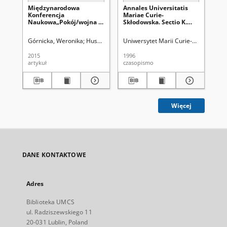
Międzynarodowa
Annales Universitatis
An
Konferencja
Mariae Curie-
Ma
Naukowa„Pokój/wojna –
Skłodowska. Sectio K.
Skł
humanistyka wobec
Politologia Vol. 2/3 -
Pol
wyzwań współczesności”,
okładka, karta tytułowa,
okł
Górnicka, Weronika
Husar, Wioletta
Uniwersytet Marii Curie-Skłodowskiej
Uniwersytet Marii Curie-Skłodowsk
Uni
ZielonaGóra 18–19
spis treści
spi
listopada 2015 r.
2015
1996
199
[sprawozdanie]
artykuł
czasopismo
cza
Więcej
DANE KONTAKTOWE
Adres
Biblioteka UMCS
ul. Radziszewskiego 11
20-031 Lublin, Poland