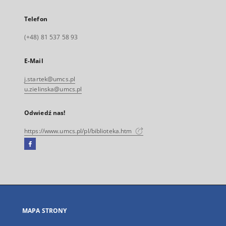
Telefon
(+48) 81 537 58 93
E-Mail
j.startek@umcs.pl
u.zielinska@umcs.pl
Odwiedź nas!
https://www.umcs.pl/pl/biblioteka.htm
Facebook
Link
zewnętrzny,
otworzy
się
w
nowej
MAPA STRONY
karcie