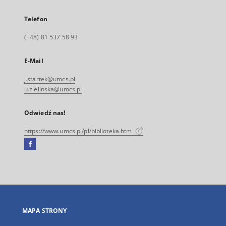
Telefon
(+48) 81 537 58 93
E-Mail
j.startek@umcs.pl
u.zielinska@umcs.pl
Odwiedź nas!
https://www.umcs.pl/pl/biblioteka.htm
Facebook
Link
zewnętrzny,
otworzy
się
w
nowej
MAPA STRONY
karcie