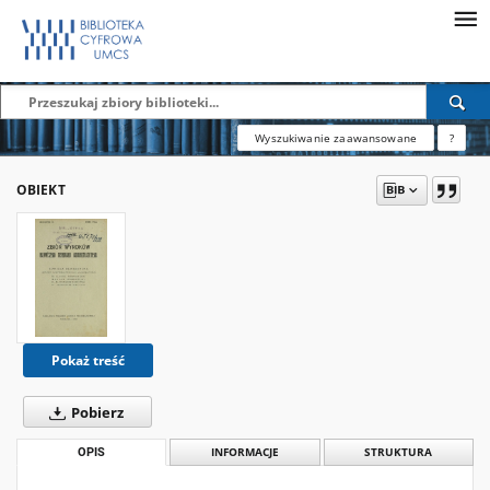
Wyszukiwanie zaawansowane
?
OBIEKT
Pokaż treść
Pobierz
OPIS
INFORMACJE
STRUKTURA