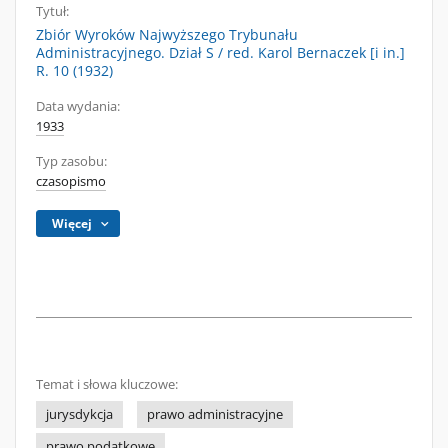
Tytuł:
Zbiór Wyroków Najwyższego Trybunału
Administracyjnego. Dział S / red. Karol Bernaczek [i in.]
R. 10 (1932)
Data wydania:
1933
Typ zasobu:
czasopismo
Więcej
Temat i słowa kluczowe:
jurysdykcja
prawo administracyjne
prawo podatkowe