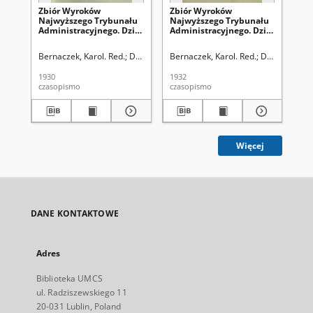
Zbiór Wyroków
Zbiór Wyroków
Zb
Najwyższego Trybunału
Najwyższego Trybunału
Na
Administracyjnego. Dział
Administracyjnego. Dział
Ad
S / red. Karol Bernaczek [i
S / red. Karol Bernaczek [i
S /
in.]. R. 7 (1929)
in.] R. 9 (1931)
in.
Bernaczek, Karol. Red.
Dubieński, Aleksander. Red.
Bernaczek, Karol. Red.
Borkowski, Wacław
Dubieński, Al
Ber
1930
1932
193
czasopismo
czasopismo
cza
Więcej
DANE KONTAKTOWE
Adres
Biblioteka UMCS
ul. Radziszewskiego 11
20-031 Lublin, Poland