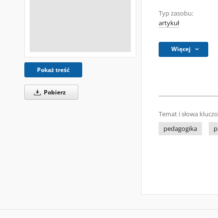
Typ zasobu:
artykuł
Więcej
Pokaż treść
Pobierz
Temat i słowa klucz
pedagogika
p