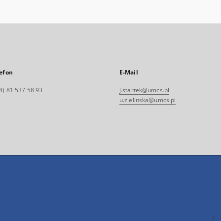
efon
E-Mail
8) 81 537 58 93
j.startek@umcs.pl
u.zielinska@umcs.pl