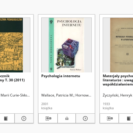
ocznik
Psychologia internetu
Materjały psycho
y T. 30 (2011)
literaturze : uwa
współdziałaniem
psychologa i pol
szkole średniej
ział Pedagogiki i Psychologii
Marii Curie-Skłodowskiej (Lublin). Wydział Pedagogiki i Psychologii
Wallace, Patricia M.
Kucha, Ryszard. Red.
Hornowski, Tomasz. Tł.
Życzyński, Henryk
Kirenko, Janu
2001
1933
książka
książka