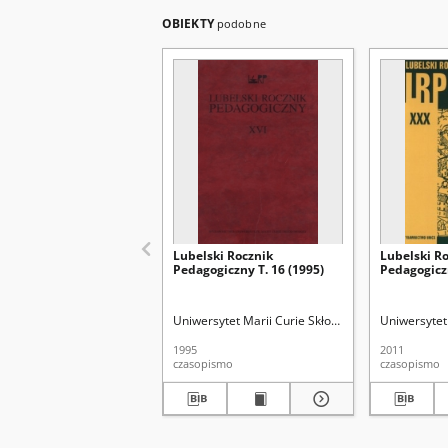
OBIEKTY
podobne
Lubelski Rocznik
Lubelski R
Pedagogiczny T. 16 (1995)
Pedagogiczn
Uniwersytet Marii Curie Skłodowskiej (Lublin). Wyd
Uniwersytet 
1995
2011
czasopismo
czasopismo