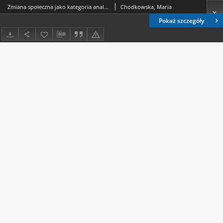
Zmiana społeczna jako kategoria analizy postaw wobec problemów niepełnosprawności Annales Universitatis Mariae Curie-Skłodowska. Sectio J, Paedagogia-Psychologia. Vol. 28 (2015), 1
Chodkowska, Maria
Pokaż szczegóły