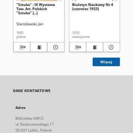
"Sztuka" : IX Wystawa
Biuletyn Naukowy Nr 4
Bi
Tow. Art. Polskich
(czerwiec 1933)
(m
"Sztuka" [...]
Stanisławski, Jan
1905
1933
193
plakat
czasopismo
cza
Więcej
DANE KONTAKTOWE
Adres
Biblioteka UMCS
ul. Radziszewskiego 11
20-031 Lublin, Poland