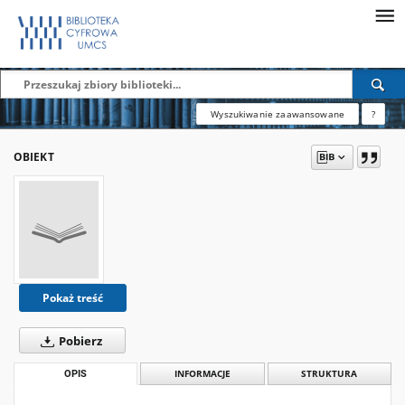
Wyszukiwanie zaawansowane
?
OBIEKT
Pokaż treść
Pobierz
OPIS
INFORMACJE
STRUKTURA