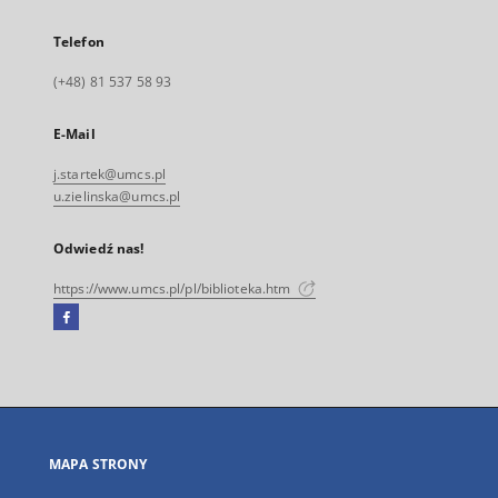
Telefon
(+48) 81 537 58 93
E-Mail
j.startek@umcs.pl
u.zielinska@umcs.pl
Odwiedź nas!
https://www.umcs.pl/pl/biblioteka.htm
Facebook
Link
zewnętrzny,
otworzy
się
w
nowej
MAPA STRONY
karcie