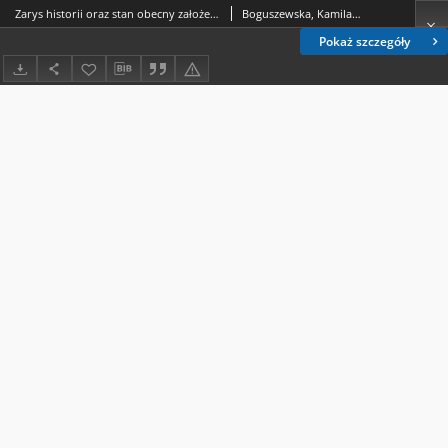
Zarys historii oraz stan obecny założenia pałacowo-parkowego w Różance i Adampolu – ocalonego od zapomnienia świadectwa linii włodawskiej Ordynacji Zamoyskich
Boguszewska, Kamila Lucyna; Boguszewska, Madalena
Pokaż szczegóły